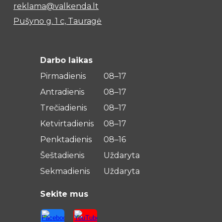
reklama@valkenda.lt
Pušyno g. 1 c, Tauragė
Darbo laikas
Pirmadienis
08–17
Antradienis
08–17
Trečiadienis
08–17
Ketvirtadienis
08–17
Penktadienis
08–16
Šeštadienis
Uždaryta
Sekmadienis
Uždaryta
Sekite mus