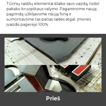
Tūrinių raidžių elementai išlaikė savo vaizdą, todėl
pakako kruopštaus valymo. Pagaminome naują
pagrindą užklijavome naują foną ir
sumontavome tas pačias raides atgal. Įmonės
įvaizdis pagerėjo 100%
Prieš