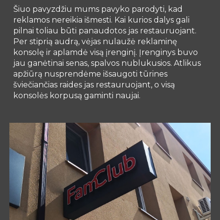
Šiuo pavyzdžiu mums pavyko parodyti, kad
reklamos nereikia išmesti. Kai kurios dalys gali
pilnai toliau būti panaudotos jas restauruojant.
Per stiprią audrą, vėjas nulaužė reklaminę
konsolę ir aplamdė visą įrenginį. Įrenginys buvo
jau ganėtinai senas, spalvos nublukusios. Atlikus
apžiūrą nusprendėme išsaugoti tūrines
šviečiančias raides jas restauruojant, o visą
konsolės korpusą gaminti naujai.