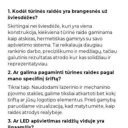
1. Kodėl tūrinės raidės yra brangesnės už
šviesdėžes?
Skirtingai nei šviesdėžė, kuri yra viena
konstrukcija, kiekviena tūrinė raidė gaminama
kaip atskiras, hermetiškas gaminys su savo
apšvietimo sistema. Tai reikalauja daugiau
rankinio darbo, preciziškumo ir medžiagų, tačiau
galutinis rezultatas atrodo kur kas solidžiau ir
reprezentatyviau.
2. Ar galima pagaminti tūrines raides pagal
mano specifinį šriftą?
Tikrai taip. Naudodami lazerinio ir mechaninio
pjovimo stakles, galime tiksliai atkartoti bet kokį
šriftą ar jūsų logotipo elementus. Prieš gamybą
paruošiame vizualizaciją, kad matytumėte, kaip
raidės atrodys realybėje.
3. Ar LED apšvietimas raidžių viduje yra
ilgaamžis?