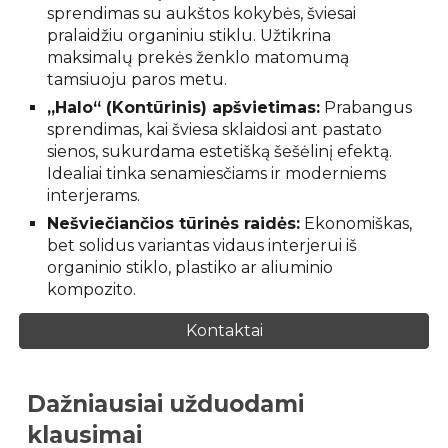
sprendimas su aukštos kokybės, šviesai
pralaidžiu organiniu stiklu. Užtikrina
maksimalų prekės ženklo matomumą
tamsiuoju paros metu.
„Halo“ (Kontūrinis) apšvietimas:
Prabangus
sprendimas, kai šviesa sklaidosi ant pastato
sienos, sukurdama estetišką šešėlinį efektą.
Idealiai tinka senamiesčiams ir moderniems
interjerams.
Nešviečiančios tūrinės raidės:
Ekonomiškas,
bet solidus variantas vidaus interjerui iš
organinio stiklo, plastiko ar aliuminio
kompozito.
Kontaktai
Dažniausiai užduodami
klausimai