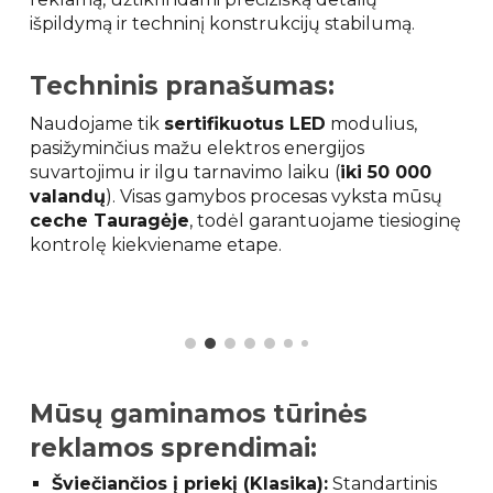
išpildymą ir techninį konstrukcijų stabilumą.
Techninis pranašumas:
Naudojame tik
sertifikuotus LED
modulius,
pasižyminčius mažu elektros energijos
suvartojimu ir ilgu tarnavimo laiku (
iki 50 000
valandų
). Visas gamybos procesas vyksta mūsų
ceche Tauragėje
, todėl garantuojame tiesioginę
kontrolę kiekviename etape.
Mūsų gaminamos tūrinės
reklamos sprendimai:
Šviečiančios į priekį (Klasika):
Standartinis