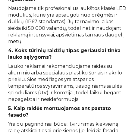
Naudojame tik profesionalius, aukštos klasės LED
modulius, kurie yra apsaugoti nuo drėgmės ir
dulkių (IP67 standartas). Jų tarnavimo laikas
siekia iki 50 000 valandų, todėl net ir naudojant
reklamą intensyviai, apšvietimas tarnaus daugelį
metų.
4. Koks tūrinių raidžių tipas geriausiai tinka
lauko sąlygoms?
Lauko reklamai rekomenduojame raides su
aliuminio arba specialaus plastiko šonais ir akrilo
priekiu. Šios medžiagos yra atsparios
temperatūros svyravimams, tiesioginiams saulės
spinduliams (UV) ir korozijai, todėl laikui bėgant
nepagelsta ir nesideformuoja.
5. Kaip raidės montuojamos ant pastato
fasado?
Yra du pagrindiniai būdai: tvirtinimas kiekvieną
raidę atskirai tiesiai prie sienos (jei leidžia fasado