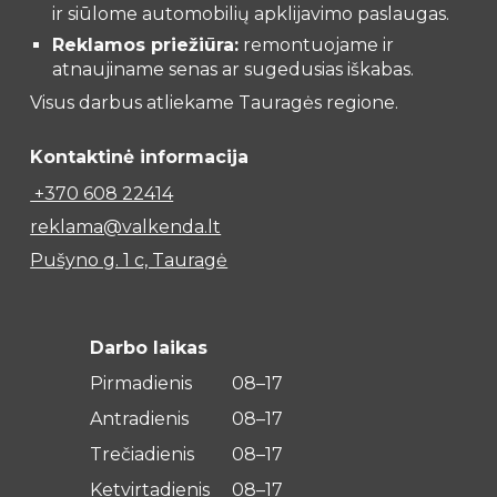
ir siūlome automobilių apklijavimo paslaugas.
Reklamos priežiūra:
remontuojame ir
atnaujiname senas ar sugedusias iškabas.
Visus darbus atliekame Tauragės regione.
Kontaktinė informacija
+370 608 22414
reklama@valkenda.lt
Pušyno g. 1 c, Tauragė
Darbo laikas
Pirmadienis
08–17
Antradienis
08–17
Trečiadienis
08–17
Ketvirtadienis
08–17