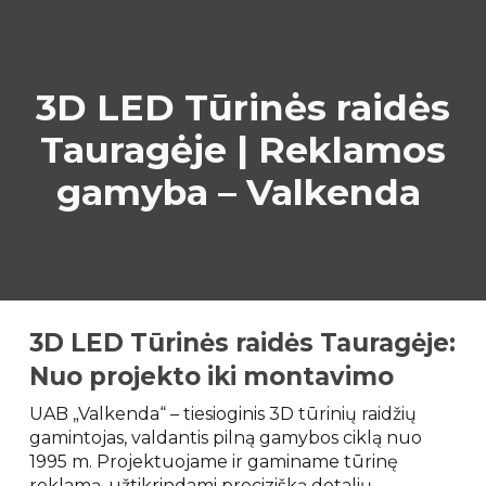
Skip to main content
Skip to navigation
3D LED Tūrinės raidės
Tauragėje | Reklamos
gamyba – Valkenda
3D LED Tūrinės raidės Tauragėje:
Nuo projekto iki montavimo
UAB „Valkenda“ – tiesioginis 3D tūrinių raidžių
gamintojas, valdantis pilną gamybos ciklą nuo
1995 m. Projektuojame ir gaminame tūrinę
reklamą, užtikrindami precizišką detalių