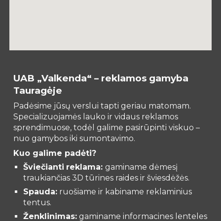
UAB „Valkenda“ – reklamos gamyba
Tauragėje
Padėsime jūsų verslui tapti geriau matomam.
Specializuojamės lauko ir vidaus reklamos
sprendimuose, todėl galime pasirūpinti viskuo –
nuo gamybos iki sumontavimo.
Kuo galime padėti?
Šviečianti
reklama:
gaminame dėmesį
traukiančias 3D tūrines raides ir šviesdėžės.
Spauda:
ruošiame ir kabiname reklaminius
tentus.
Ženklinimas:
gaminame informacines lenteles