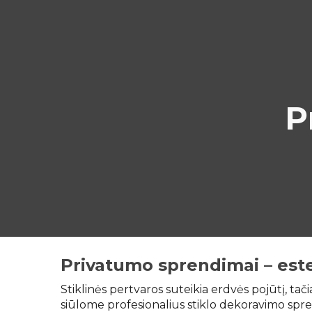
Sk
P
Privatumo sprendimai – este
Stiklinės pertvaros suteikia erdvės pojūtį, ta
siūlome profesionalius stiklo dekoravimo spren