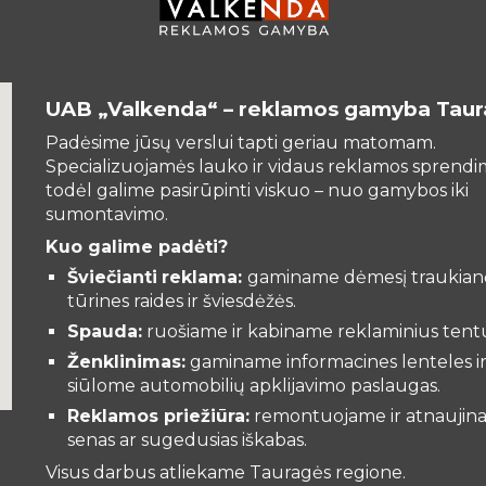
UAB „Valkenda“ – reklamos gamyba Taur
Padėsime jūsų verslui tapti geriau matomam.
Specializuojamės lauko ir vidaus reklamos sprend
todėl galime pasirūpinti viskuo – nuo gamybos iki
sumontavimo.
Kuo galime padėti?
Šviečianti
reklama:
gaminame dėmesį traukian
tūrines raides ir šviesdėžės.
Spauda:
ruošiame ir kabiname reklaminius tent
Ženklinimas:
gaminame informacines lenteles i
siūlome automobilių apklijavimo paslaugas.
Reklamos priežiūra:
remontuojame ir atnaujin
senas ar sugedusias iškabas.
Visus darbus atliekame Tauragės regione.