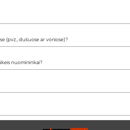
se (pvz., dušuose ar voniose)?
asikeis nuomininkai?