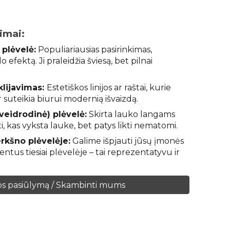
imai:
 plėvelė:
Populiariausias pasirinkimas,
 efektą. Ji praleidžia šviesą, bet pilnai
klijavimas:
Estetiškos linijos ar raštai, kurie
r suteikia biurui modernią išvaizdą.
eidrodinė) plėvelė:
Skirta lauko langams
i, kas vyksta lauke, bet patys likti nematomi.
rkšno plėvelėje:
Galime išpjauti jūsų įmonės
entus tiesiai plėvelėje – tai reprezentatyvu ir
os pasiūlymą / Skambinti mums