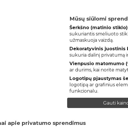
Mūsų siūlomi sprend
Šerkšno (matinio stiklo)
sukuriantis smėliuoto stiklo
užmaskuoja vaizdą.
Dekoratyvinis juostinis 
sukuria dalinį privatumą i
Vienpusio matomumo (v
ar durims, kai norite matyt
Logotipų pjaustymas še
logotipą ar grafinius elem
funkcionalu.
Gauti kain
mai apie privatumo sprendimus