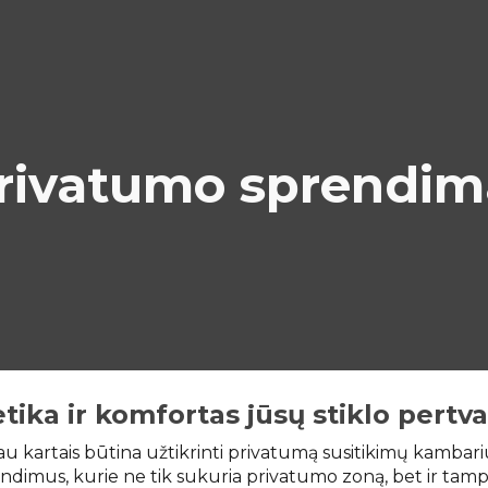
ip to main content
Skip to navigat
rivatumo sprendim
tika ir komfortas jūsų stiklo pert
čiau kartais būtina užtikrinti privatumą susitikimų kamba
dimus, kurie ne tik sukuria privatumo zoną, bet ir tampa 