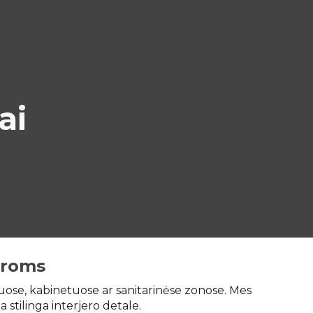
ion
ai
varoms
riuose, kabinetuose ar sanitarinėse zonose. Mes
stilinga interjero detale.