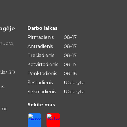
agėje
Darbo laikas
Pirmadienis
08–17
imuose,
Antradienis
08–17
Trečiadienis
08–17
Ketvirtadienis
08–17
čias 3D
Penktadienis
08–16
Šeštadienis
Uždaryta
us.
Sekmadienis
Uždaryta
r
Sekite mus
ame