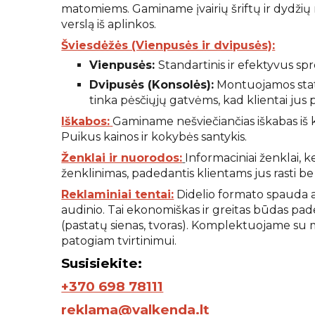
matomiems. Gaminame įvairių šriftų ir dydžių ra
verslą iš aplinkos.
Šviesdėžės (Vienpusės ir dvipusės):
Vienpusės:
Standartinis ir efektyvus spr
Dvipusės (Konsolės):
Montuojamos statm
tinka pėsčiųjų gatvėms, kad klientai jus 
Iškabos:
Gaminame nešviečiančias iškabas iš 
Puikus kainos ir kokybės santykis.
Ženklai ir nuorodos:
Informaciniai ženklai, k
ženklinimas, padedantis klientams jus rasti be
Reklaminiai tentai:
Didelio formato spauda 
audinio. Tai ekonomiškas ir greitas būdas pad
(pastatų sienas, tvoras). Komplektuojame su me
patogiam tvirtinimui.
S
usisiekite:
+370 698 78111
reklama@valkenda.lt