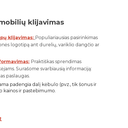
obilių klijavimas
ipų klijavimas:
Populiariausias pasirinkimas
nės logotipą ant durelių, variklio dangčio ar
nformavimas:
Praktiškas sprendimas
kėjams. Surašome svarbiausią informaciją:
mas paslaugas.
ma padengia dalį kėbulo (pvz., tik šonus ir
rp kainos ir pastebimumo.
t