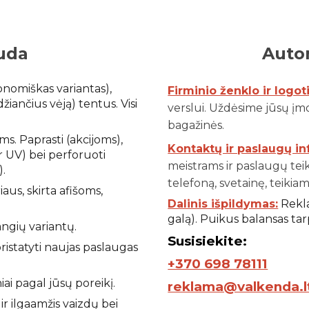
uda
Autom
nomiškas variantas),
Firminio ženklo ir logot
džiančius vėją) tentus. Visi
verslui. Uždėsime jūsų įmo
bagažinės.
ms. Paprasti (akcijoms),
Kontaktų ir paslaugų i
r UV) bei perforuoti
meistrams ir paslaugų tei
).
telefoną, svetainę, teikia
us, skirta afišoms,
Dalinis išpildymas:
Rekla
galą). Puikus balansas ta
angių variantų.
S
usisiekite:
istatyti naujas paslaugas
+370 698 78111
ai pagal jūsų poreikį.
reklama@valkenda.l
r ilgaamžis vaizdų bei