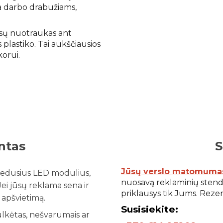
ka darbo drabužiams,
sų nuotraukas ant
plastiko. Tai aukščiausios
korui.
ntas
S
Jūsų verslo matomuma
edusius LED modulius,
nuosavą reklaminių stend
ei jūsų reklama sena ir
priklausys tik Jums. Reze
 apšvietimą.
S
usisiekite:
kėtas, nešvarumais ar