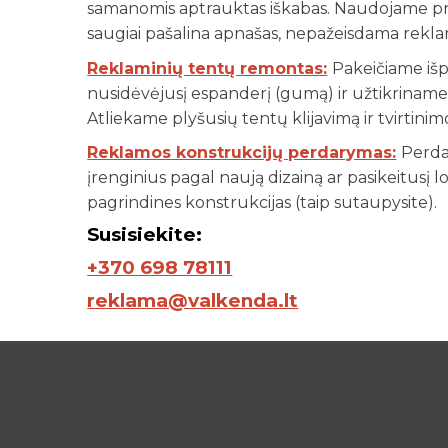
samanomis aptrauktas iškabas. Naudojame pro
saugiai pašalina apnašas, nepažeisdama reklam
Reklaminių tentų remontas:
Pakeičiame išp
nusidėvėjusį espanderį (gumą) ir užtikrinam
Atliekame plyšusių tentų klijavimą ir tvirtinim
Reklamos konstrukcijų perdarymas:
Perd
įrenginius pagal naują dizainą ar pasikeitusį l
pagrindines konstrukcijas (taip sutaupysite).
S
usisiekite:
+370 698 78111
reklama@valkenda.lt