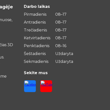
agėje
Darbo laikas
Pirmadienis
08–17
imuose,
Antradienis
08–17
Trečiadienis
08–17
Ketvirtadienis
08–17
čias 3D
Penktadienis
08–16
Šeštadienis
Uždaryta
us.
Sekmadienis
Uždaryta
r
Sekite mus
ame