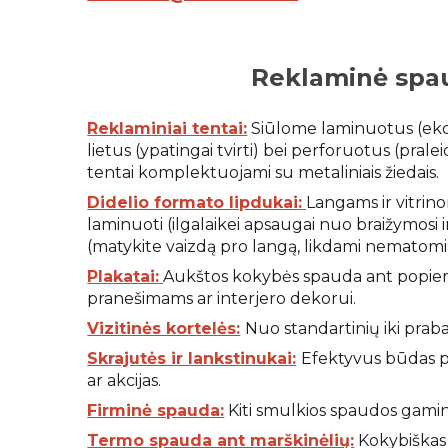
Reklaminė spa
Reklaminiai tentai:
Siūlome laminuotus (eko
lietus (ypatingai tvirti) bei perforuotus (pralei
tentai komplektuojami su metaliniais žiedais.
Didelio formato lipdukai:
Langams ir vitrino
laminuoti (ilgalaikei apsaugai nuo braižymosi i
(matykite vaizdą pro langą, likdami nematomi
Plakatai:
Aukštos kokybės spauda ant popieria
pranešimams ar interjero dekorui.
Vizitinės kortelės:
Nuo standartinių iki prab
Skrajutės ir lankstinukai:
Efektyvus būdas pr
ar akcijas.
Firminė spauda:
Kiti smulkios spaudos gamini
Termo spauda ant marškinėlių:
Kokybiškas i