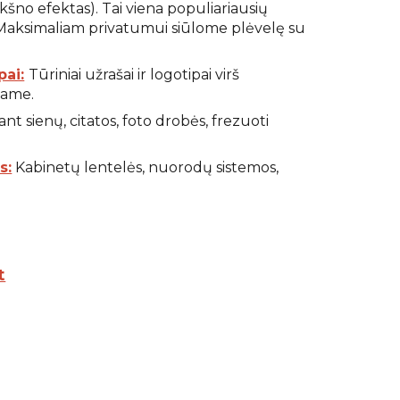
kšno efektas). Tai viena populiariausių
 Maksimaliam privatumui siūlome plėvelę su
pai:
Tūriniai užrašai ir logotipai virš
jame.
nt sienų, citatos, foto drobės, frezuoti
s:
Kabinetų lentelės, nuorodų sistemos,
t