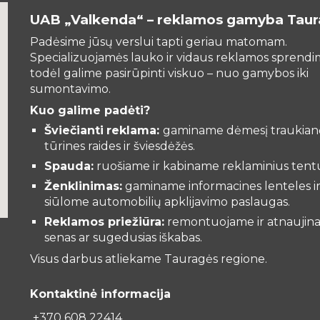
UAB „Valkenda“ – reklamos gamyba Taur
Padėsime jūsų verslui tapti geriau matomam.
Specializuojamės lauko ir vidaus reklamos sprend
todėl galime pasirūpinti viskuo – nuo gamybos iki
sumontavimo.
Kuo galime padėti?
Šviečianti
reklama:
gaminame dėmesį traukian
tūrines raides ir šviesdėžės.
Spauda:
ruošiame ir kabiname reklaminius tent
Ženklinimas:
gaminame informacines lenteles i
siūlome automobilių apklijavimo paslaugas.
Reklamos priežiūra:
remontuojame ir atnaujin
senas ar sugedusias iškabas.
Visus darbus atliekame Tauragės regione.
Kontaktinė informacija
+370 608 22414