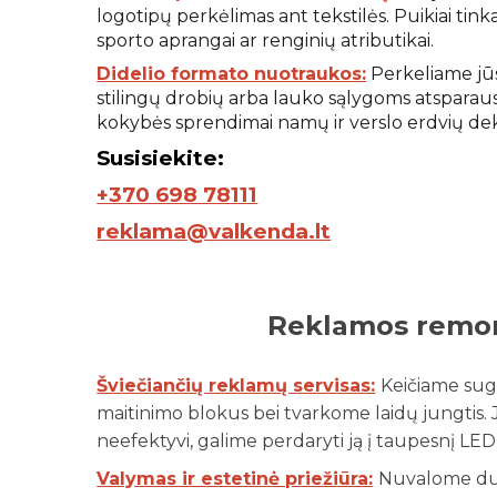
logotipų perkėlimas ant tekstilės. Puikiai tin
sporto aprangai ar renginių atributikai.
Didelio formato nuotraukos:
Perkeliame jū
stilingų drobių arba lauko sąlygoms atsparaus 
kokybės sprendimai namų ir verslo erdvių de
S
usisiekite:
+370 698 78111
reklama@valkenda.lt
Reklamos remo
Šviečiančių reklamų servisas:
Keičiame sug
maitinimo blokus bei tvarkome laidų jungtis. J
neefektyvi, galime perdaryti ją į taupesnį LED
Valymas ir estetinė priežiūra:
Nuvalome dul