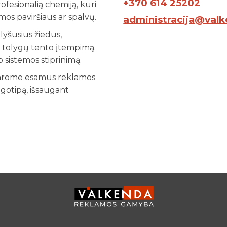
+370 614 25202
fesionalią chemiją, kuri
os paviršiaus ar spalvų.
administracija@valk
lyšusius žiedus,
e tolygų tento įtempimą.
o sistemos stiprinimą.
arome esamus reklamos
ogotipą, išsaugant