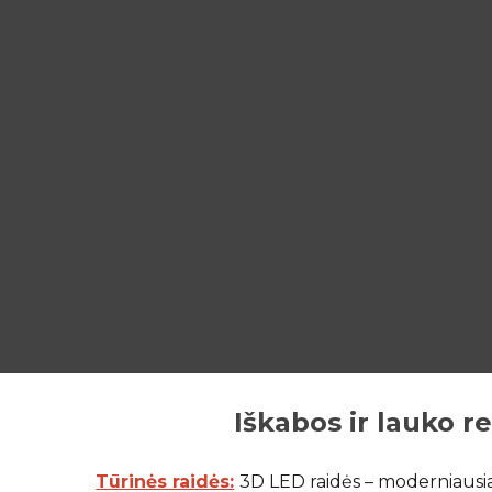
Sk
Iškabos ir l
auko r
Tūrinės raidės:
3D LED raidės – moderniausia