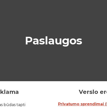
ip to main content
Skip to navigat
Paslaugos
eklama
Verslo er
Privatumo sprendimai (M
s būdas tapti