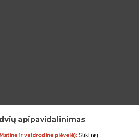
ion
dvių apipavidalinimas
atinė ir veidrodinė plėvelė):
Stiklinių