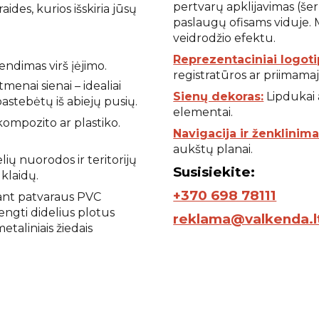
pertvarų apklijavimas (šer
ides, kurios išskiria jūsų
paslaugų ofisams viduje.
veidrodžio efektu.
Reprezentaciniai logoti
endimas virš įėjimo.
registratūros ar priimama
enai sienai – idealiai
Sienų dekoras:
Lipdukai a
pastebėtų iš abiejų pusių.
elementai.
kompozito ar plastiko.
Navigacija ir ženklinima
aukštų planai.
elių nuorodos ir teritorijų
S
usisiekite:
 klaidų.
+370 698 78111
ant patvaraus PVC
engti didelius plotus
reklama@valkenda.l
taliniais žiedais