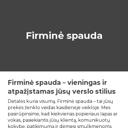
Skip to main content
Skip to navigation
Firminė spauda
Firminė spauda – vieningas ir
atpažįstamas jūsų verslo stilius
Detalės kuria visumą. Firminė spauda – tai jūsų
prekės ženklo veidas kasdienėje veikloje. Mes
pasirūpinsime, kad kiekvienas popieriaus lapas ar
vokas, pasiekiantis jūsų klientą, komunikuotų
kokybę, patikimumą ir dėmesį smulkmenoms.