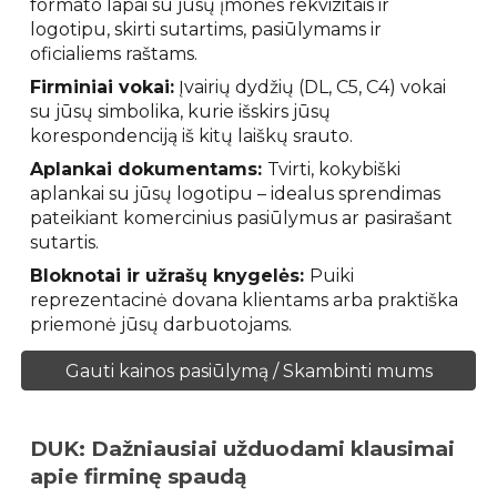
formato lapai su jūsų įmonės rekvizitais ir
logotipu, skirti sutartims, pasiūlymams ir
oficialiems raštams.
Firminiai vokai:
Įvairių dydžių (DL, C5, C4) vokai
su jūsų simbolika, kurie išskirs jūsų
korespondenciją iš kitų laiškų srauto.
Aplankai dokumentams:
Tvirti, kokybiški
aplankai su jūsų logotipu – idealus sprendimas
pateikiant komercinius pasiūlymus ar pasirašant
sutartis.
Bloknotai ir užrašų knygelės:
Puiki
reprezentacinė dovana klientams arba praktiška
priemonė jūsų darbuotojams.
Gauti kainos pasiūlymą / Skambinti mums
DUK: Dažniausiai užduodami klausimai
apie firminę spaudą